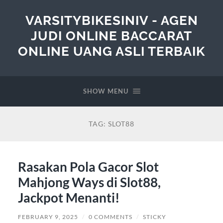
VARSITYBIKESINIV - AGEN
JUDI ONLINE BACCARAT
ONLINE UANG ASLI TERBAIK
SHOW MENU
TAG:
SLOT88
Rasakan Pola Gacor Slot
Mahjong Ways di Slot88,
Jackpot Menanti!
FEBRUARY 9, 2025
/
0 COMMENTS
/
STICKY