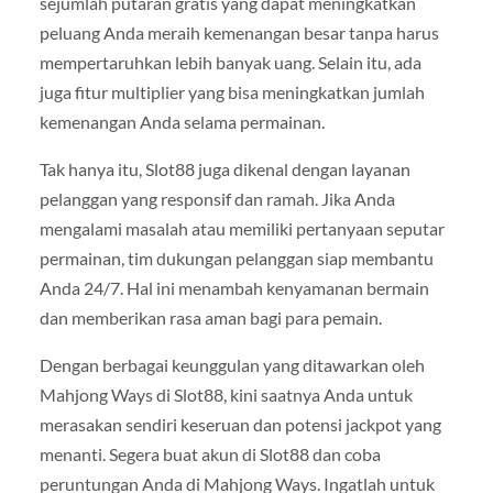
sejumlah putaran gratis yang dapat meningkatkan
peluang Anda meraih kemenangan besar tanpa harus
mempertaruhkan lebih banyak uang. Selain itu, ada
juga fitur multiplier yang bisa meningkatkan jumlah
kemenangan Anda selama permainan.
Tak hanya itu, Slot88 juga dikenal dengan layanan
pelanggan yang responsif dan ramah. Jika Anda
mengalami masalah atau memiliki pertanyaan seputar
permainan, tim dukungan pelanggan siap membantu
Anda 24/7. Hal ini menambah kenyamanan bermain
dan memberikan rasa aman bagi para pemain.
Dengan berbagai keunggulan yang ditawarkan oleh
Mahjong Ways di Slot88, kini saatnya Anda untuk
merasakan sendiri keseruan dan potensi jackpot yang
menanti. Segera buat akun di Slot88 dan coba
peruntungan Anda di Mahjong Ways. Ingatlah untuk