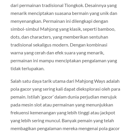
dari permainan tradisional Tiongkok. Desainnya yang
menarik menciptakan suasana bermain yang unik dan
menyenangkan. Permainan ini dilengkapi dengan
simbol-simbul Mahjong yang klasik, seperti bamboo,
dots, dan characters, yang memberikan sentuhan
tradisional sekaligus modern. Dengan kombinasi
warna yang cerah dan efek suara yang menarik,
permainan ini mampu menciptakan pengalaman yang
tidak terlupakan.
Salah satu daya tarik utama dari Mahjong Ways adalah
pola gacor yang sering kali dapat dieksplorasi oleh para
pemain. Istilah ‘gacor’ dalam dunia perjudian merujuk
pada mesin slot atau permainan yang menunjukkan
frekuensi kemenangan yang lebih tinggi atau jackpot
yang lebih sering muncul. Banyak pemain yang telah
membagikan pengalaman mereka mengenai pola gacor