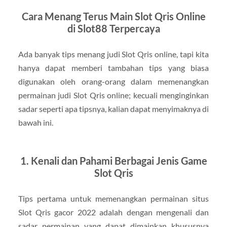
Cara Menang Terus Main Slot Qris Online
di Slot88 Terpercaya
Ada banyak tips menang judi Slot Qris online, tapi kita
hanya dapat memberi tambahan tips yang biasa
digunakan oleh orang-orang dalam memenangkan
permainan judi Slot Qris online; kecuali menginginkan
sadar seperti apa tipsnya, kalian dapat menyimaknya di
bawah ini.
1. Kenali dan Pahami Berbagai Jenis Game
Slot Qris
Tips pertama untuk memenangkan permainan situs
Slot Qris gacor 2022 adalah dengan mengenali dan
sadar permainan yang dapat dimainkan khususnya