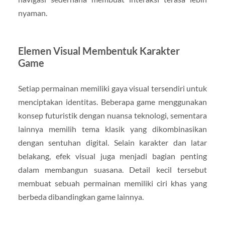
nyaman.
Elemen Visual Membentuk Karakter
Game
Setiap permainan memiliki gaya visual tersendiri untuk
menciptakan identitas. Beberapa game menggunakan
konsep futuristik dengan nuansa teknologi, sementara
lainnya memilih tema klasik yang dikombinasikan
dengan sentuhan digital. Selain karakter dan latar
belakang, efek visual juga menjadi bagian penting
dalam membangun suasana. Detail kecil tersebut
membuat sebuah permainan memiliki ciri khas yang
berbeda dibandingkan game lainnya.