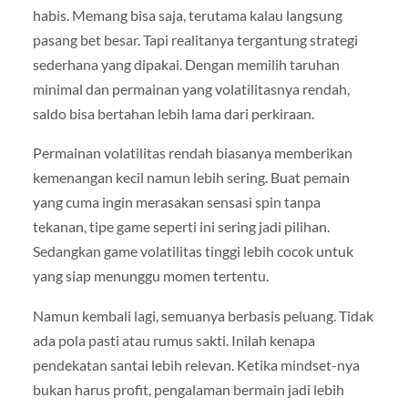
habis. Memang bisa saja, terutama kalau langsung
pasang bet besar. Tapi realitanya tergantung strategi
sederhana yang dipakai. Dengan memilih taruhan
minimal dan permainan yang volatilitasnya rendah,
saldo bisa bertahan lebih lama dari perkiraan.
Permainan volatilitas rendah biasanya memberikan
kemenangan kecil namun lebih sering. Buat pemain
yang cuma ingin merasakan sensasi spin tanpa
tekanan, tipe game seperti ini sering jadi pilihan.
Sedangkan game volatilitas tinggi lebih cocok untuk
yang siap menunggu momen tertentu.
Namun kembali lagi, semuanya berbasis peluang. Tidak
ada pola pasti atau rumus sakti. Inilah kenapa
pendekatan santai lebih relevan. Ketika mindset-nya
bukan harus profit, pengalaman bermain jadi lebih