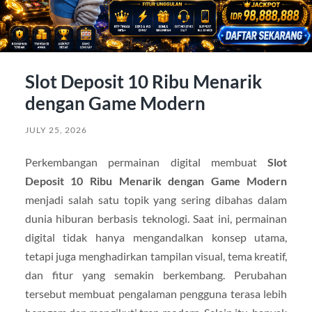
Slot Deposit 10 Ribu Menarik
dengan Game Modern
JULY 25, 2026
Perkembangan permainan digital membuat
Slot
Deposit 10 Ribu Menarik dengan Game Modern
menjadi salah satu topik yang sering dibahas dalam
dunia hiburan berbasis teknologi. Saat ini, permainan
digital tidak hanya mengandalkan konsep utama,
tetapi juga menghadirkan tampilan visual, tema kreatif,
dan fitur yang semakin berkembang. Perubahan
tersebut membuat pengalaman pengguna terasa lebih