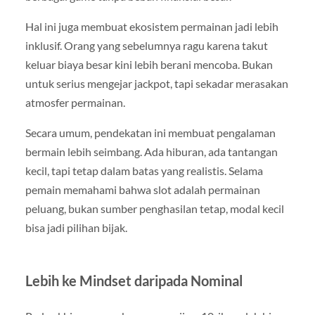
Hal ini juga membuat ekosistem permainan jadi lebih
inklusif. Orang yang sebelumnya ragu karena takut
keluar biaya besar kini lebih berani mencoba. Bukan
untuk serius mengejar jackpot, tapi sekadar merasakan
atmosfer permainan.
Secara umum, pendekatan ini membuat pengalaman
bermain lebih seimbang. Ada hiburan, ada tantangan
kecil, tapi tetap dalam batas yang realistis. Selama
pemain memahami bahwa slot adalah permainan
peluang, bukan sumber penghasilan tetap, modal kecil
bisa jadi pilihan bijak.
Lebih ke Mindset daripada Nominal