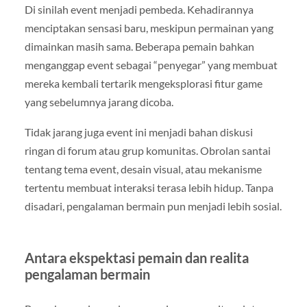
Di sinilah event menjadi pembeda. Kehadirannya
menciptakan sensasi baru, meskipun permainan yang
dimainkan masih sama. Beberapa pemain bahkan
menganggap event sebagai “penyegar” yang membuat
mereka kembali tertarik mengeksplorasi fitur game
yang sebelumnya jarang dicoba.
Tidak jarang juga event ini menjadi bahan diskusi
ringan di forum atau grup komunitas. Obrolan santai
tentang tema event, desain visual, atau mekanisme
tertentu membuat interaksi terasa lebih hidup. Tanpa
disadari, pengalaman bermain pun menjadi lebih sosial.
Antara ekspektasi pemain dan realita
pengalaman bermain