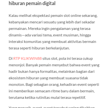
hiburan pemain digital
Kalau melihat ekspektasi pemain slot online sekarang,
kebanyakan mencari sesuatu yang lebih dari sekadar
permainan. Mereka ingin pengalaman yang terasa
dinamis—ada variasi tema, event musiman, hingga
interaksi komunitas yang membuat aktivitas bermain
terasa seperti hiburan berkelanjutan.
Di
RTP KLIKWIN88
situs slot, pola ini terasa cukup
menonjol. Banyak pemain menyebut bahwa event yang
hadir bukan hanya formalitas, melainkan bagian dari
ekosistem hiburan yang membuat suasana tidak
monoton. Bagi sebagian orang, kehadiran event seperti
ini memberikan semacam ritme baru dalam bermain,
terutama ketika rutinitas mulai terasa repetitif.
Yang menarik, event-event tersebut sering dikaitkan