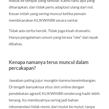
masuk ke tempat yang familiar. Kamu tahu apa yang
diharapkan, dan tidak perlu adaptasi ulang dari nol.
Kesan inilah yang sering muncul ketika pemain
membicarakan KLIKWIN88 secara santai.
Tidak ada cerita heroik. Tidak juga kisah dramatis.
Hanya pengalaman umum yang terasa “oke” dan layak
dibahas.
Kenapa namanya terus muncul dalam
percakapan?
Jawaban paling jujur mungkin karena keseimbangan.
Di tengah banyaknya situs slot online dengan
pendekatan agresif, KLIKWIN88 cenderung hadir lebih
tenang. Itu membuatnya sering jadi bahan
rekomendasi tidak resmi, dari mulut ke mulut, tanpa