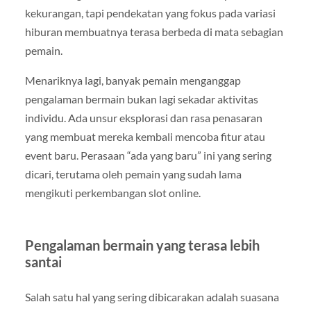
kekurangan, tapi pendekatan yang fokus pada variasi
hiburan membuatnya terasa berbeda di mata sebagian
pemain.
Menariknya lagi, banyak pemain menganggap
pengalaman bermain bukan lagi sekadar aktivitas
individu. Ada unsur eksplorasi dan rasa penasaran
yang membuat mereka kembali mencoba fitur atau
event baru. Perasaan “ada yang baru” ini yang sering
dicari, terutama oleh pemain yang sudah lama
mengikuti perkembangan slot online.
Pengalaman bermain yang terasa lebih
santai
Salah satu hal yang sering dibicarakan adalah suasana