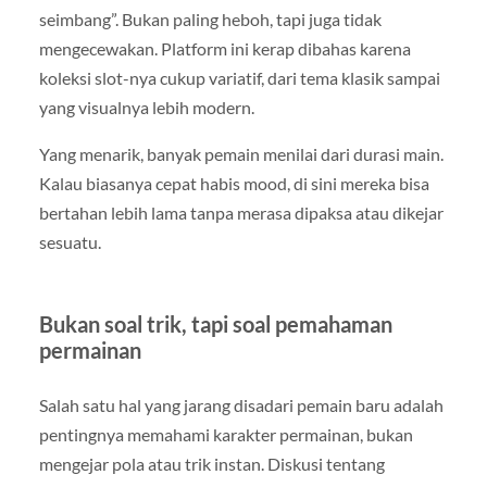
seimbang”. Bukan paling heboh, tapi juga tidak
mengecewakan. Platform ini kerap dibahas karena
koleksi slot-nya cukup variatif, dari tema klasik sampai
yang visualnya lebih modern.
Yang menarik, banyak pemain menilai dari durasi main.
Kalau biasanya cepat habis mood, di sini mereka bisa
bertahan lebih lama tanpa merasa dipaksa atau dikejar
sesuatu.
Bukan soal trik, tapi soal pemahaman
permainan
Salah satu hal yang jarang disadari pemain baru adalah
pentingnya memahami karakter permainan, bukan
mengejar pola atau trik instan. Diskusi tentang