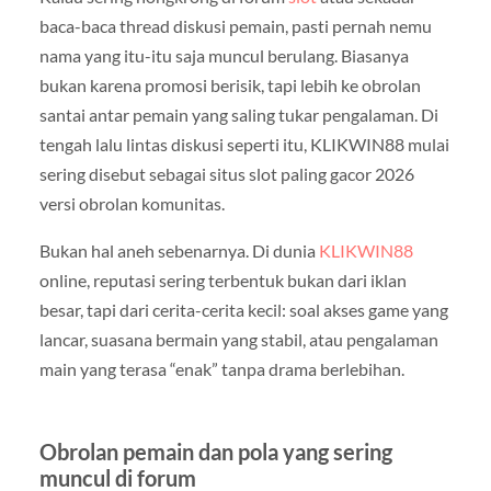
baca-baca thread diskusi pemain, pasti pernah nemu
nama yang itu-itu saja muncul berulang. Biasanya
bukan karena promosi berisik, tapi lebih ke obrolan
santai antar pemain yang saling tukar pengalaman. Di
tengah lalu lintas diskusi seperti itu, KLIKWIN88 mulai
sering disebut sebagai situs slot paling gacor 2026
versi obrolan komunitas.
Bukan hal aneh sebenarnya. Di dunia
KLIKWIN88
online, reputasi sering terbentuk bukan dari iklan
besar, tapi dari cerita-cerita kecil: soal akses game yang
lancar, suasana bermain yang stabil, atau pengalaman
main yang terasa “enak” tanpa drama berlebihan.
Obrolan pemain dan pola yang sering
muncul di forum