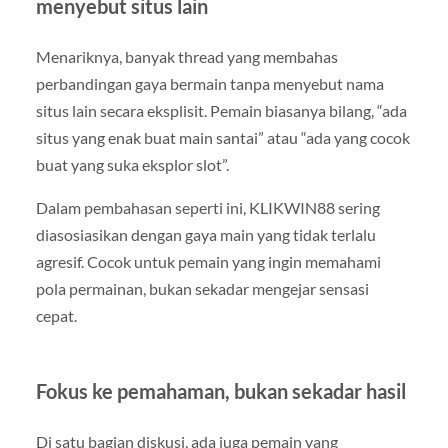
menyebut situs lain
Menariknya, banyak thread yang membahas
perbandingan gaya bermain tanpa menyebut nama
situs lain secara eksplisit. Pemain biasanya bilang, “ada
situs yang enak buat main santai” atau “ada yang cocok
buat yang suka eksplor slot”.
Dalam pembahasan seperti ini, KLIKWIN88 sering
diasosiasikan dengan gaya main yang tidak terlalu
agresif. Cocok untuk pemain yang ingin memahami
pola permainan, bukan sekadar mengejar sensasi
cepat.
Fokus ke pemahaman, bukan sekadar hasil
Di satu bagian diskusi, ada juga pemain yang