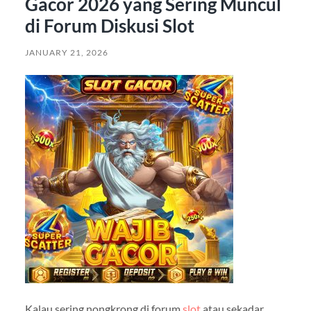
Gacor 2026 yang Sering Muncul
di Forum Diskusi Slot
JANUARY 21, 2026
Kalau sering nongkrong di forum
slot
atau sekadar