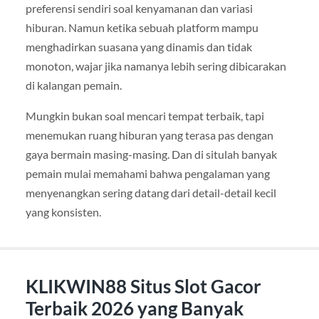
preferensi sendiri soal kenyamanan dan variasi
hiburan. Namun ketika sebuah platform mampu
menghadirkan suasana yang dinamis dan tidak
monoton, wajar jika namanya lebih sering dibicarakan
di kalangan pemain.
Mungkin bukan soal mencari tempat terbaik, tapi
menemukan ruang hiburan yang terasa pas dengan
gaya bermain masing-masing. Dan di situlah banyak
pemain mulai memahami bahwa pengalaman yang
menyenangkan sering datang dari detail-detail kecil
yang konsisten.
KLIKWIN88 Situs Slot Gacor
Terbaik 2026 yang Banyak