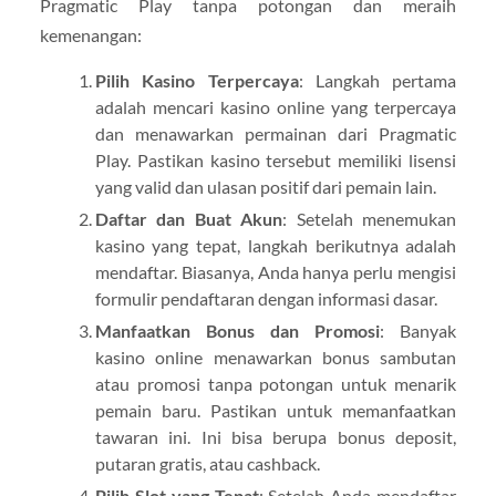
Pragmatic Play tanpa potongan dan meraih
kemenangan:
Pilih Kasino Terpercaya
: Langkah pertama
adalah mencari kasino online yang terpercaya
dan menawarkan permainan dari Pragmatic
Play. Pastikan kasino tersebut memiliki lisensi
yang valid dan ulasan positif dari pemain lain.
Daftar dan Buat Akun
: Setelah menemukan
kasino yang tepat, langkah berikutnya adalah
mendaftar. Biasanya, Anda hanya perlu mengisi
formulir pendaftaran dengan informasi dasar.
Manfaatkan Bonus dan Promosi
: Banyak
kasino online menawarkan bonus sambutan
atau promosi tanpa potongan untuk menarik
pemain baru. Pastikan untuk memanfaatkan
tawaran ini. Ini bisa berupa bonus deposit,
putaran gratis, atau cashback.
Pilih Slot yang Tepat
: Setelah Anda mendaftar