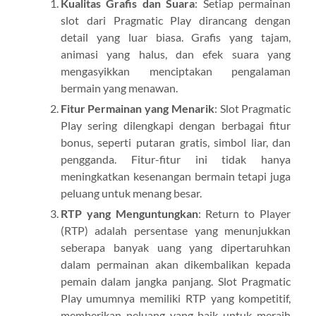
Kualitas Grafis dan Suara
: Setiap permainan
slot dari Pragmatic Play dirancang dengan
detail yang luar biasa. Grafis yang tajam,
animasi yang halus, dan efek suara yang
mengasyikkan menciptakan pengalaman
bermain yang menawan.
Fitur Permainan yang Menarik
: Slot Pragmatic
Play sering dilengkapi dengan berbagai fitur
bonus, seperti putaran gratis, simbol liar, dan
pengganda. Fitur-fitur ini tidak hanya
meningkatkan kesenangan bermain tetapi juga
peluang untuk menang besar.
RTP yang Menguntungkan
: Return to Player
(RTP) adalah persentase yang menunjukkan
seberapa banyak uang yang dipertaruhkan
dalam permainan akan dikembalikan kepada
pemain dalam jangka panjang. Slot Pragmatic
Play umumnya memiliki RTP yang kompetitif,
memberikan peluang yang baik untuk meraih