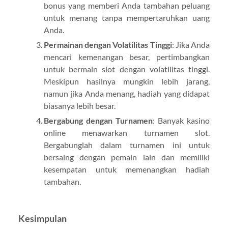
bonus yang memberi Anda tambahan peluang
untuk menang tanpa mempertaruhkan uang
Anda.
Permainan dengan Volatilitas Tinggi
: Jika Anda
mencari kemenangan besar, pertimbangkan
untuk bermain slot dengan volatilitas tinggi.
Meskipun hasilnya mungkin lebih jarang,
namun jika Anda menang, hadiah yang didapat
biasanya lebih besar.
Bergabung dengan Turnamen
: Banyak kasino
online menawarkan turnamen slot.
Bergabunglah dalam turnamen ini untuk
bersaing dengan pemain lain dan memiliki
kesempatan untuk memenangkan hadiah
tambahan.
Kesimpulan