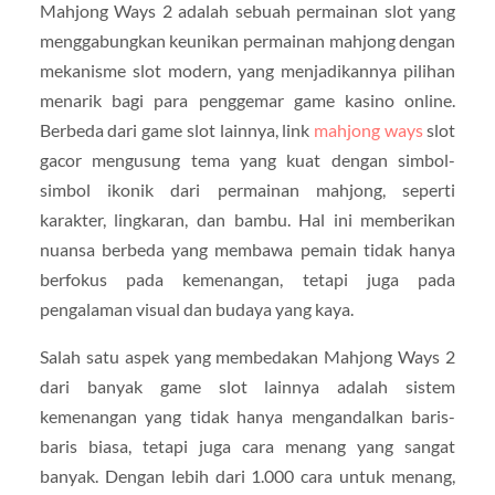
Mahjong Ways 2 adalah sebuah permainan slot yang
menggabungkan keunikan permainan mahjong dengan
mekanisme slot modern, yang menjadikannya pilihan
menarik bagi para penggemar game kasino online.
Berbeda dari game slot lainnya, link
mahjong ways
slot
gacor mengusung tema yang kuat dengan simbol-
simbol ikonik dari permainan mahjong, seperti
karakter, lingkaran, dan bambu. Hal ini memberikan
nuansa berbeda yang membawa pemain tidak hanya
berfokus pada kemenangan, tetapi juga pada
pengalaman visual dan budaya yang kaya.
Salah satu aspek yang membedakan Mahjong Ways 2
dari banyak game slot lainnya adalah sistem
kemenangan yang tidak hanya mengandalkan baris-
baris biasa, tetapi juga cara menang yang sangat
banyak. Dengan lebih dari 1.000 cara untuk menang,