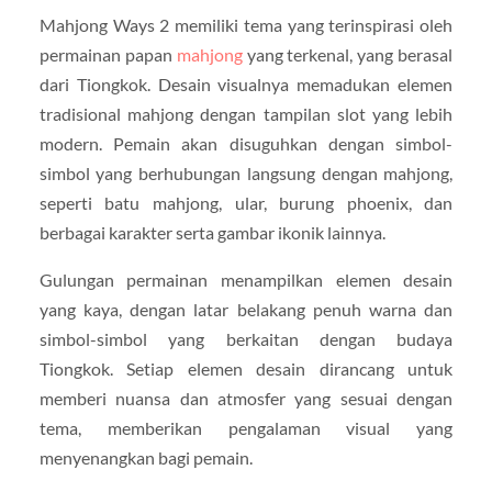
Mahjong Ways 2 memiliki tema yang terinspirasi oleh
permainan papan
mahjong
yang terkenal, yang berasal
dari Tiongkok. Desain visualnya memadukan elemen
tradisional mahjong dengan tampilan slot yang lebih
modern. Pemain akan disuguhkan dengan simbol-
simbol yang berhubungan langsung dengan mahjong,
seperti batu mahjong, ular, burung phoenix, dan
berbagai karakter serta gambar ikonik lainnya.
Gulungan permainan menampilkan elemen desain
yang kaya, dengan latar belakang penuh warna dan
simbol-simbol yang berkaitan dengan budaya
Tiongkok. Setiap elemen desain dirancang untuk
memberi nuansa dan atmosfer yang sesuai dengan
tema, memberikan pengalaman visual yang
menyenangkan bagi pemain.