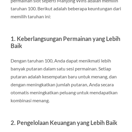
permainan slot seperti Mahjong Wins adalah memilih
taruhan 100. Berikut adalah beberapa keuntungan dari
memilih taruhan ini:
1.
Keberlangsungan Permainan yang Lebih
Baik
Dengan taruhan 100, Anda dapat menikmati lebih
banyak putaran dalam satu sesi permainan. Setiap
putaran adalah kesempatan baru untuk menang, dan
dengan meningkatkan jumlah putaran, Anda secara
otomatis meningkatkan peluang untuk mendapatkan
kombinasi menang.
2.
Pengelolaan Keuangan yang Lebih Baik