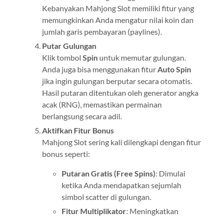
Kebanyakan Mahjong Slot memiliki fitur yang
memungkinkan Anda mengatur nilai koin dan
jumlah garis pembayaran (paylines).
Putar Gulungan
Klik tombol
Spin
untuk memutar gulungan.
Anda juga bisa menggunakan fitur
Auto Spin
jika ingin gulungan berputar secara otomatis.
Hasil putaran ditentukan oleh generator angka
acak (RNG), memastikan permainan
berlangsung secara adil.
Aktifkan Fitur Bonus
Mahjong Slot sering kali dilengkapi dengan fitur
bonus seperti:
Putaran Gratis (Free Spins)
: Dimulai
ketika Anda mendapatkan sejumlah
simbol scatter di gulungan.
Fitur Multiplikator
: Meningkatkan