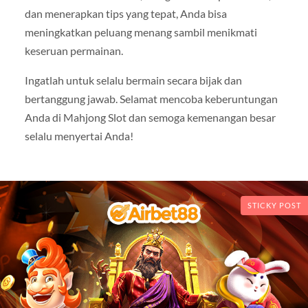
dan menerapkan tips yang tepat, Anda bisa
meningkatkan peluang menang sambil menikmati
keseruan permainan.
Ingatlah untuk selalu bermain secara bijak dan
bertanggung jawab. Selamat mencoba keberuntungan
Anda di Mahjong Slot dan semoga kemenangan besar
selalu menyertai Anda!
STICKY POST