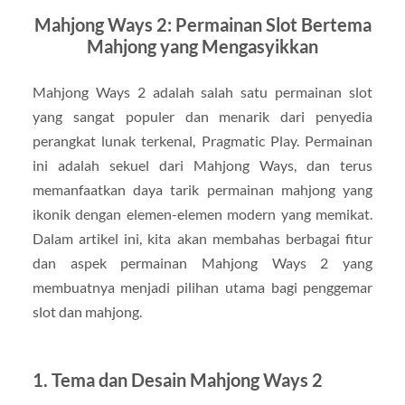
Mahjong Ways 2: Permainan Slot Bertema
Mahjong yang Mengasyikkan
Mahjong Ways 2 adalah salah satu permainan slot
yang sangat populer dan menarik dari penyedia
perangkat lunak terkenal, Pragmatic Play. Permainan
ini adalah sekuel dari Mahjong Ways, dan terus
memanfaatkan daya tarik permainan mahjong yang
ikonik dengan elemen-elemen modern yang memikat.
Dalam artikel ini, kita akan membahas berbagai fitur
dan aspek permainan Mahjong Ways 2 yang
membuatnya menjadi pilihan utama bagi penggemar
slot dan mahjong.
1.
Tema dan Desain Mahjong Ways 2