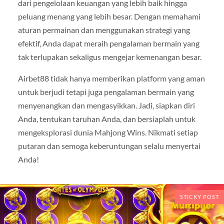
dari pengelolaan keuangan yang lebih baik hingga
peluang menang yang lebih besar. Dengan memahami
aturan permainan dan menggunakan strategi yang
efektif, Anda dapat meraih pengalaman bermain yang
tak terlupakan sekaligus mengejar kemenangan besar.
Airbet88 tidak hanya memberikan platform yang aman
untuk berjudi tetapi juga pengalaman bermain yang
menyenangkan dan mengasyikkan. Jadi, siapkan diri
Anda, tentukan taruhan Anda, dan bersiaplah untuk
mengeksplorasi dunia Mahjong Wins. Nikmati setiap
putaran dan semoga keberuntungan selalu menyertai
Anda!
STICKY POST