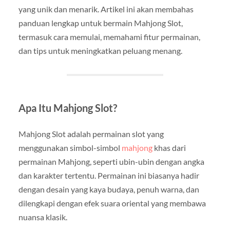
yang unik dan menarik. Artikel ini akan membahas
panduan lengkap untuk bermain Mahjong Slot,
termasuk cara memulai, memahami fitur permainan,
dan tips untuk meningkatkan peluang menang.
Apa Itu Mahjong Slot?
Mahjong Slot adalah permainan slot yang
menggunakan simbol-simbol
mahjong
khas dari
permainan Mahjong, seperti ubin-ubin dengan angka
dan karakter tertentu. Permainan ini biasanya hadir
dengan desain yang kaya budaya, penuh warna, dan
dilengkapi dengan efek suara oriental yang membawa
nuansa klasik.