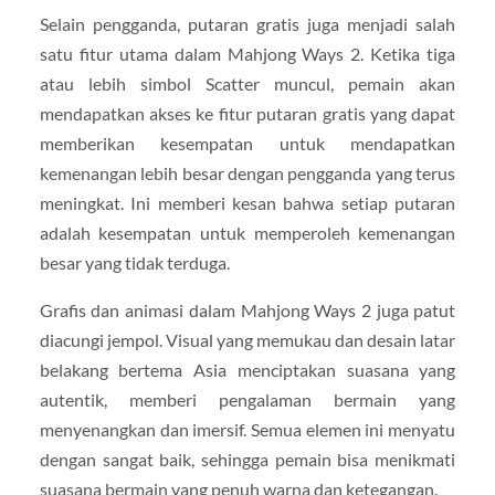
Selain pengganda, putaran gratis juga menjadi salah
satu fitur utama dalam Mahjong Ways 2. Ketika tiga
atau lebih simbol Scatter muncul, pemain akan
mendapatkan akses ke fitur putaran gratis yang dapat
memberikan kesempatan untuk mendapatkan
kemenangan lebih besar dengan pengganda yang terus
meningkat. Ini memberi kesan bahwa setiap putaran
adalah kesempatan untuk memperoleh kemenangan
besar yang tidak terduga.
Grafis dan animasi dalam Mahjong Ways 2 juga patut
diacungi jempol. Visual yang memukau dan desain latar
belakang bertema Asia menciptakan suasana yang
autentik, memberi pengalaman bermain yang
menyenangkan dan imersif. Semua elemen ini menyatu
dengan sangat baik, sehingga pemain bisa menikmati
suasana bermain yang penuh warna dan ketegangan.